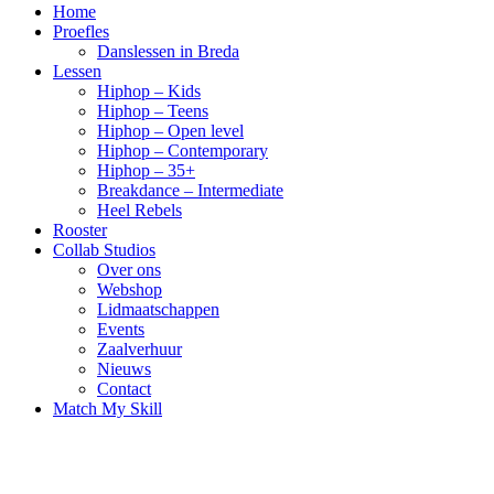
Home
Proefles
Danslessen in Breda
Lessen
Hiphop – Kids
Hiphop – Teens
Hiphop – Open level
Hiphop – Contemporary
Hiphop – 35+
Breakdance – Intermediate
Heel Rebels
Rooster
Collab Studios
Over ons
Webshop
Lidmaatschappen
Events
Zaalverhuur
Nieuws
Contact
Match My Skill