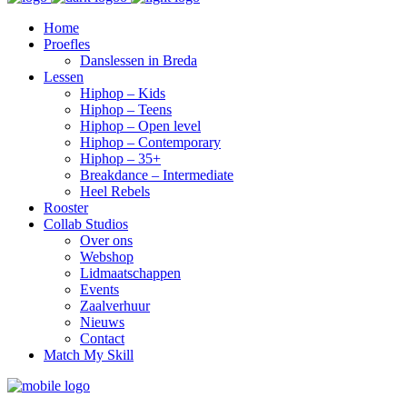
Home
Proefles
Danslessen in Breda
Lessen
Hiphop – Kids
Hiphop – Teens
Hiphop – Open level
Hiphop – Contemporary
Hiphop – 35+
Breakdance – Intermediate
Heel Rebels
Rooster
Collab Studios
Over ons
Webshop
Lidmaatschappen
Events
Zaalverhuur
Nieuws
Contact
Match My Skill