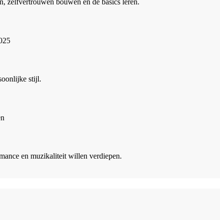
n, zelfvertrouwen bouwen en de basics leren.
nlijke stijl.
mance en muzikaliteit willen verdiepen.