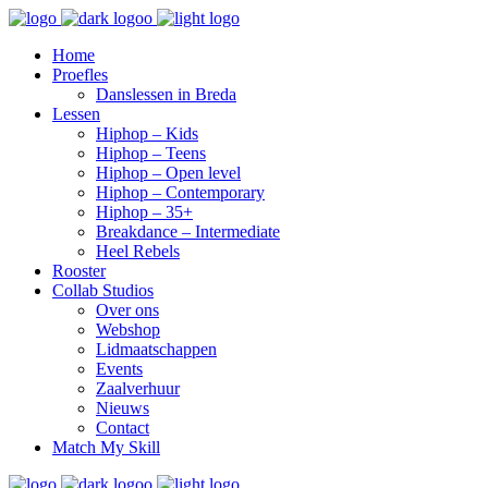
Home
Proefles
Danslessen in Breda
Lessen
Hiphop – Kids
Hiphop – Teens
Hiphop – Open level
Hiphop – Contemporary
Hiphop – 35+
Breakdance – Intermediate
Heel Rebels
Rooster
Collab Studios
Over ons
Webshop
Lidmaatschappen
Events
Zaalverhuur
Nieuws
Contact
Match My Skill