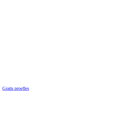
A CREATIVE AREA FOR FINDING YOUR OWN MOVEMENT
Gratis proefles