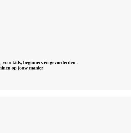
o
, voor
kids, beginners én gevorderden
.
shinen op jouw manier
.